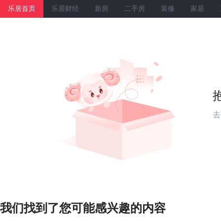
乐居首页
乐居财经
新房
二手房
装修
家居
去
我们找到了您可能感兴趣的内容