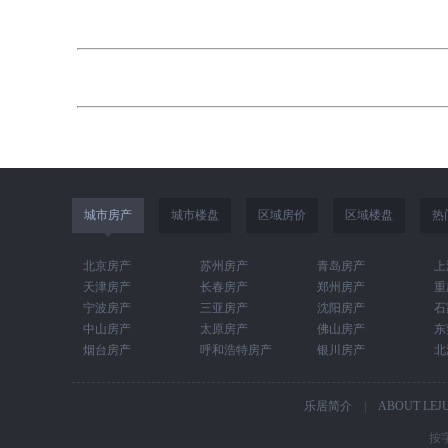
城市房产
城市楼盘
区域房价
区域楼盘
热
北京房产
苏州房产
青岛房产
上
天津房产
长春房产
郑州房产
重
宁波房产
三亚房产
沈阳房产
石
中山房产
太原房产
佛山房产
东
烟台房产
呼和浩特房产
银川房产
北
乐居简介
|
ABOUT LEJ
按