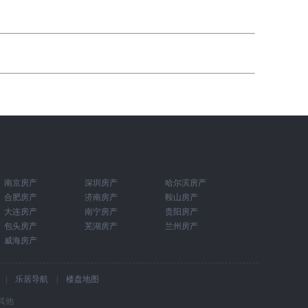
南京房产
深圳房产
哈尔滨房产
合肥房产
济南房产
鞍山房产
大连房产
南宁房产
贵阳房产
包头房产
芜湖房产
兰州房产
威海房产
|
乐居导航
|
楼盘地图
其他