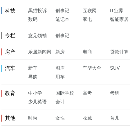
科技
黑猫投诉
创事记
互联网
IT业界
数码
笔记本
家电
智能家居
专栏
意见领袖
创事记
房产
乐居新闻网
新房
电商
贷款计算
汽车
新车
图库
车型大全
SUV
导购
用车
教育
中小学
国际学校
高考
考研
少儿英语
会计
其他
时尚
女性
收藏
育儿