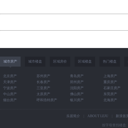
城市房产
城市楼盘
区域房价
区域楼盘
热门楼盘
北京房产
苏州房产
青岛房产
上海房产
天津房产
长春房产
郑州房产
重庆房产
宁波房产
三亚房产
沈阳房产
石家庄房产
中山房产
太原房产
佛山房产
东莞房产
烟台房产
呼和浩特房产
银川房产
北海房产
乐居简介
|
ABOUT LEJU
|
新浪首
按字母查找楼盘