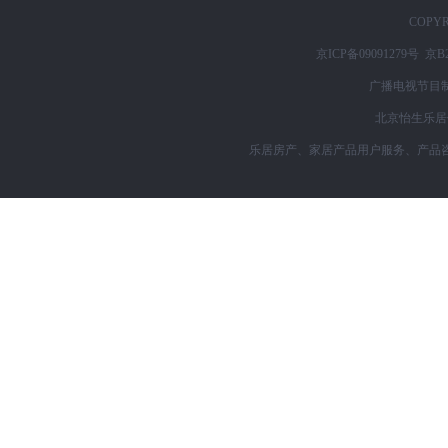
COPYR
京ICP备09091279号
京B2
广播电视节目制
北京怡生乐居信
乐居房产、家居产品用户服务、产品咨询购买