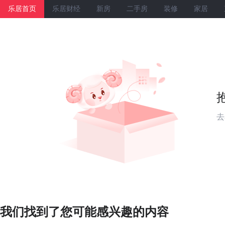
乐居首页
乐居财经
新房
二手房
装修
家居
去
我们找到了您可能感兴趣的内容