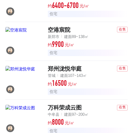
6400-6700
约
元/㎡
住宅
现代都会风格建筑
空港宸院
在售
新郑市
建面89~138㎡
9900
约
元/㎡
住宅
签约省实验，重点学区房
郑州泷悦华庭
在售
管城
建面107~143㎡
16500
约
元/㎡
住宅
名校旁双地铁精工华宅
万科荣成云图
在售
中牟县
建面97~200㎡
8000
约
元/㎡
住宅