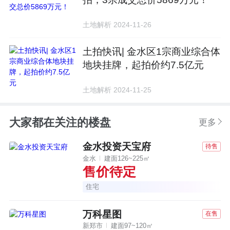
土地解析 2024-11-26
土拍快讯| 金水区1宗商业综合体
地块挂牌，起拍价约7.5亿元
土地解析 2024-11-25
大家都在关注的楼盘
更多
金水投资天宝府
待售
金水
建面126~225㎡
售价待定
住宅
金水正居 宋韵传玺大宅
万科星图
在售
新郑市
建面97~120㎡