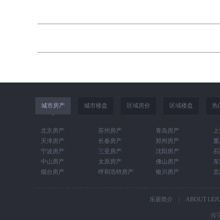
城市房产
城市楼盘
区域房价
区域楼盘
热
北京房产
苏州房产
青岛房产
上
天津房产
长春房产
郑州房产
重
宁波房产
三亚房产
沈阳房产
石
中山房产
太原房产
佛山房产
东
烟台房产
呼和浩特房产
银川房产
北
乐居简介
|
ABOUT LEJ
按