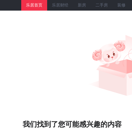
乐居首页
乐居财经
新房
二手房
装修
我们找到了您可能感兴趣的内容