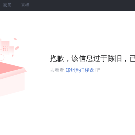
家居
直播
抱歉，该信息过于陈旧，
去看看
郑州热门楼盘
吧