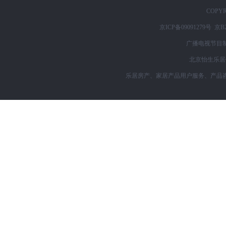
COPYR
京ICP备09091279号
京B2
广播电视节目制
北京怡生乐居信
乐居房产、家居产品用户服务、产品咨询购买