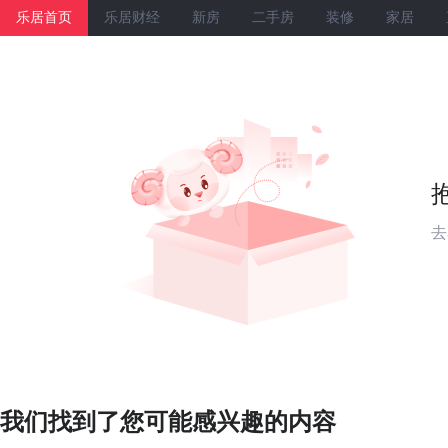
乐居首页
乐居财经
新房
二手房
装修
家居
去
我们找到了您可能感兴趣的内容