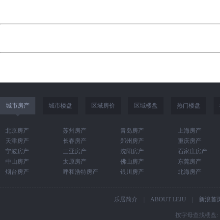
城市房产
城市楼盘
区域房价
区域楼盘
热门楼盘
北京房产
苏州房产
青岛房产
上海房产
天津房产
长春房产
郑州房产
重庆房产
宁波房产
三亚房产
沈阳房产
石家庄房产
中山房产
太原房产
佛山房产
东莞房产
烟台房产
呼和浩特房产
银川房产
北海房产
乐居简介
|
ABOUT LEJU
|
新浪首
按字母查找楼盘